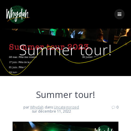
Summer tour!
Summer tour!
par
Whydah
dans
Uncategorized
0
sur décembre 11, 2022