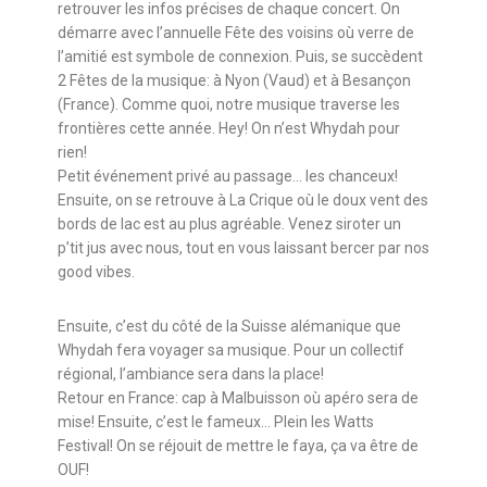
retrouver les infos précises de chaque concert. On
démarre avec l’annuelle Fête des voisins où verre de
l’amitié est symbole de connexion. Puis, se succèdent
2 Fêtes de la musique: à Nyon (Vaud) et à Besançon
(France). Comme quoi, notre musique traverse les
frontières cette année. Hey! On n’est Whydah pour
rien!
Petit événement privé au passage… les chanceux!
Ensuite, on se retrouve à La Crique où le doux vent des
bords de lac est au plus agréable. Venez siroter un
p’tit jus avec nous, tout en vous laissant bercer par nos
good vibes.
Ensuite, c’est du côté de la Suisse alémanique que
Whydah fera voyager sa musique. Pour un collectif
régional, l’ambiance sera dans la place!
Retour en France: cap à Malbuisson où apéro sera de
mise! Ensuite, c’est le fameux… Plein les Watts
Festival! On se réjouit de mettre le faya, ça va être de
OUF!